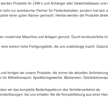
t werden Produkte für LKW´s und Anhänger aller Gewichtsklassen und n
t nicht nur anerkannter Partner für Flottenbetreiber, sondern hat sich 
strie einen guten Namen gemacht. Hierbei werden die Produkte direkt 
n modernste Maschine und Anlagen genutzt. Durch kontinuierliche Inves
 eine extrem hohe Fertigungstiefe, die uns unabhängig macht. Dadurch
und fertigen wir unsere Produkte, die immer die aktuellen Anforderung
n für Möbeltransport, Speditionsgewerbe, Bäckereien, Getränketransp
ecken wir das komplette Bedarfsspektrum des Verteilerverkehrs ab.
Sonderlösungen: bei uns erhalten Sie die Komplettlösung aus einer Han