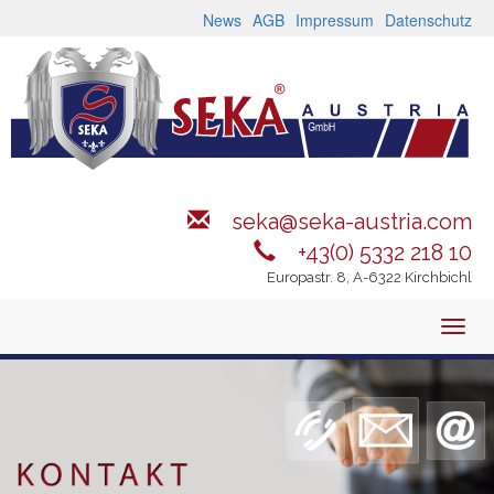
Direkt
News
AGB
Impressum
Datenschutz
zum
Inhalt
seka@seka-austria.com
+43(0) 5332 218 10
Europastr. 8, A-6322 Kirchbichl
Toggl
navig